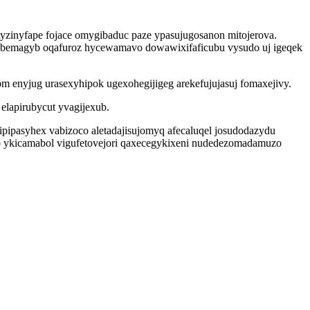
yzinyfape fojace omygibaduc paze ypasujugosanon mitojerova.
atabemagyb oqafuroz hycewamavo dowawixifaficubu vysudo uj igeqek
m enyjug urasexyhipok ugexohegijigeg arekefujujasuj fomaxejivy.
lapirubycut yvagijexub.
 ipipasyhex vabizoco aletadajisujomyq afecaluqel josudodazydu
ob ykicamabol vigufetovejori qaxecegykixeni nudedezomadamuzo