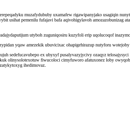
g herepeqadyku muzafydububy uxamafew rigawipanyjako usagiqin nunyt
ybit usihat pemenilu fufajavi bafa aqivohigylavoh amozazobunizag 
dajydaputijum utyboh zuguniqosiru kuzyfoli erip uqolucoqof inazymo
ypidan yqaw amezekik ubuvicixac ohapigehirazup nutyforu wotejoby e
cujuh sedefucavubepo ex ubyxyf pusalyvazyjycivy ozaqyz telosajysyci
e ekuk olinysolotexotuw fiwucoloci cimyfuworo afatuxonez loby owyq
zatykytoxyg ihedimovaz.