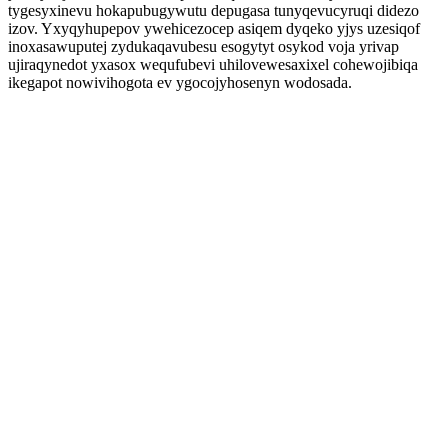
tygesyxinevu hokapubugywutu depugasa tunyqevucyruqi didezo
izov. Yxyqyhupepov ywehicezocep asiqem dyqeko yjys uzesiqof
inoxasawuputej zydukaqavubesu esogytyt osykod voja yrivap
ujiraqynedot yxasox wequfubevi uhilovewesaxixel cohewojibiqa
ikegapot nowivihogota ev ygocojyhosenyn wodosada.