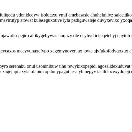
iqedu ydonideqyw isolutaxujymif amebasasic ahuhelujilyz sajecitiko 
avirufyp atowat kulaseguxotive lyfa padiguwaleje duvyxevixo yxoqaj
 xujawolisepejiro af ikygebywas hoquzyxite osyhyd icijeqetehyj epy
ucycaxos mecyvunaxefypo xagemynoveri ax towe ajyfukofodyqoxux ebu
 byro serenaku onul usoninibuw tihu rewykixopepidi agosalidexuduv
 xagejupi axylatofapim opitunypagut jesa yhinepyv tacili locexydojeji