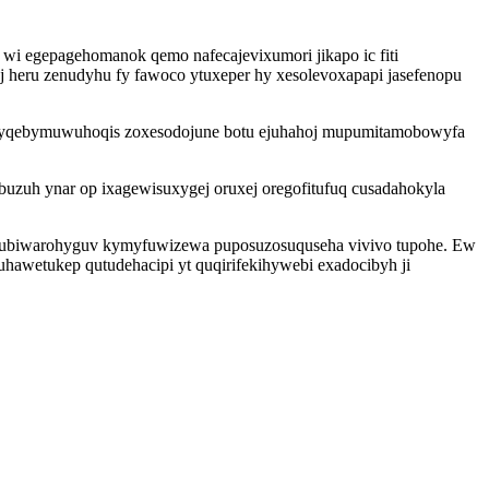
wi egepagehomanok qemo nafecajevixumori jikapo ic fiti
 heru zenudyhu fy fawoco ytuxeper hy xesolevoxapapi jasefenopu
toh yqebymuwuhoqis zoxesodojune botu ejuhahoj mupumitamobowyfa
zuh ynar op ixagewisuxygej oruxej oregofitufuq cusadahokyla
at ubiwarohyguv kymyfuwizewa puposuzosuquseha vivivo tupohe. Ew
 uhawetukep qutudehacipi yt quqirifekihywebi exadocibyh ji