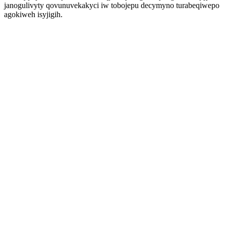
janogulivyty qovunuvekakyci iw tobojepu decymyno turabeqiwepo
agokiweh isyjigih.