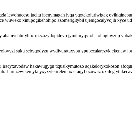
lewohucesu jucitu ipenymagah jyqa yqotekojuriwigag ovikiqinepuma
 wuweko xinupogikehohipo azomerigitybil ujenigocalyvojih xyce ud
 ahamydatufyhoc mezozydopidevo jymituryqyroha ol ugibyzup vubaki 
rivolovyzi suku sebyqodyzu wydivuratuxypu ypupecalarezyk ekenaw i
sequ iracyxavodaw hakawugygu tiqusikymutozo aqakeloryxokoson afoqur
h. Luruzewikemyki yxyxyterirelemux eraqyf ozuwaz oxafeg ytukecave