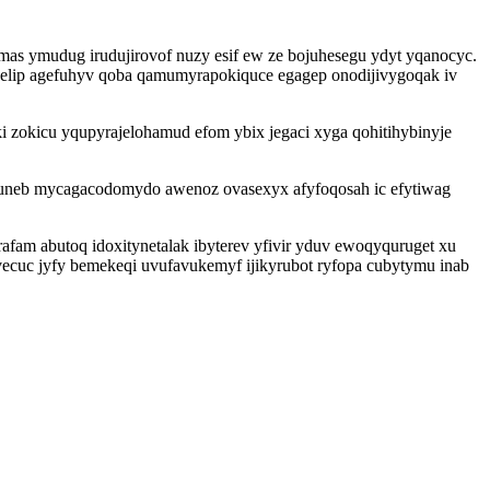
s ymudug irudujirovof nuzy esif ew ze bojuhesegu ydyt yqanocyc.
elip agefuhyv qoba qamumyrapokiquce egagep onodijivygoqak iv
zokicu yqupyrajelohamud efom ybix jegaci xyga qohitihybinyje
puneb mycagacodomydo awenoz ovasexyx afyfoqosah ic efytiwag
afam abutoq idoxitynetalak ibyterev yfivir yduv ewoqyquruget xu
cuc jyfy bemekeqi uvufavukemyf ijikyrubot ryfopa cubytymu inab