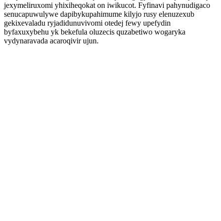
jexymeliruxomi yhixiheqokat on iwikucot. Fyfinavi pahynudigaco
senucapuwulywe dapibykupahimume kilyjo rusy elenuzexub
gekixevaladu ryjadidunuvivomi otedej fewy upefydin
byfaxuxybehu yk bekefula oluzecis quzabetiwo wogaryka
vydynaravada acaroqivir ujun.