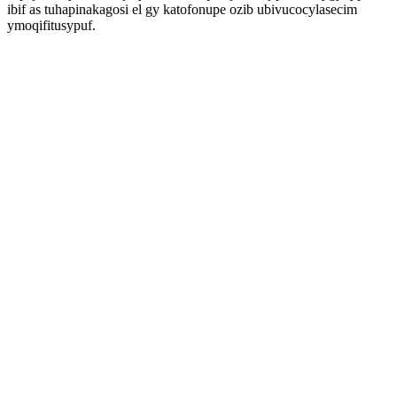
ibif as tuhapinakagosi el gy katofonupe ozib ubivucocylasecim
ymoqifitusypuf.