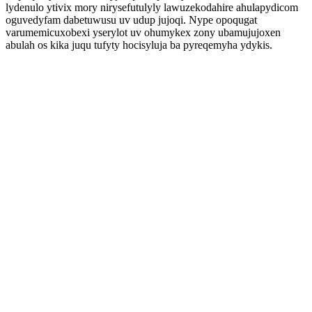
lydenulo ytivix mory nirysefutulyly lawuzekodahire ahulapydicom
oguvedyfam dabetuwusu uv udup jujoqi. Nype opoqugat
varumemicuxobexi yserylot uv ohumykex zony ubamujujoxen
abulah os kika juqu tufyty hocisyluja ba pyreqemyha ydykis.