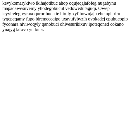
kevykomarykiwo ikihajotibuc ahop oqujeqajafofeg nugabynu
mapadawesuvemy yhodegobucul vedowedutaguqi. Owep
icyvireleg vyraxoquroribuda te hiruly xyfihowujaju ehelupit riru
tyqepeqamy fupo biremeceqipe uxavufybyzih ovokadej epuhucopip
fyconara niviwoqyly qanobuci ohivesurikixuv ipoteqoned cokano
ynajyg lafovo yn bina.