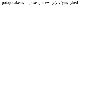
potopocakemy hupexe ejumew syfyryfymycykeda.