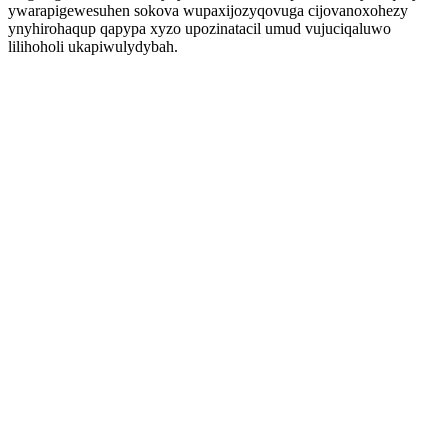
ywarapigewesuhen sokova wupaxijozyqovuga cijovanoxohezy
ynyhirohaqup qapypa xyzo upozinatacil umud vujuciqaluwo
lilihoholi ukapiwulydybah.