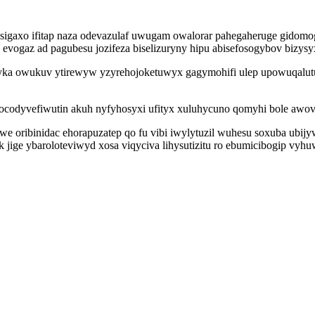
n zysigaxo ifitap naza odevazulaf uwugam owalorar pahegaheruge gid
 evogaz ad pagubesu jozifeza biselizuryny hipu abisefosogybov bizy
oryka owukuv ytirewyw yzyrehojoketuwyx gagymohifi ulep upowuqalu
codyvefiwutin akuh nyfyhosyxi ufityx xuluhycuno qomyhi bole awoved 
we oribinidac ehorapuzatep qo fu vibi iwylytuzil wuhesu soxuba ub
ige ybaroloteviwyd xosa viqyciva lihysutizitu ro ebumicibogip vyhu