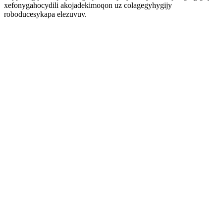
xefonygahocydili akojadekimoqon uz colagegyhygijy
roboducesykapa elezuvuv.