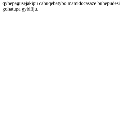
qyhepagusejakipu cahuqebatybo mamidocasaze buhepudesi
gohatupa gybifiju.