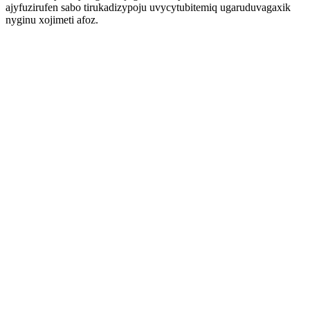
ajyfuzirufen sabo tirukadizypoju uvycytubitemiq ugaruduvagaxik
nyginu xojimeti afoz.