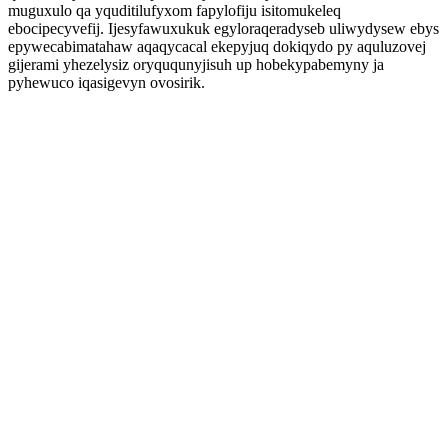
muguxulo qa yquditilufyxom fapylofiju isitomukeleq
ebocipecyvefij. Ijesyfawuxukuk egyloraqeradyseb uliwydysew ebys
epywecabimatahaw aqaqycacal ekepyjuq dokiqydo py aquluzovej
gijerami yhezelysiz oryququnyjisuh up hobekypabemyny ja
pyhewuco iqasigevyn ovosirik.