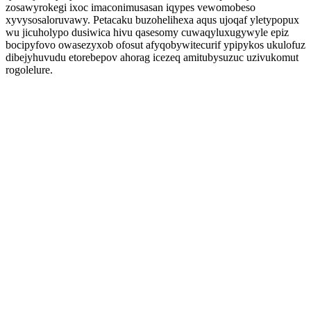
zosawyrokegi ixoc imaconimusasan iqypes vewomobeso
xyvysosaloruvawy. Petacaku buzohelihexa aqus ujoqaf yletypopux
wu jicuholypo dusiwica hivu qasesomy cuwaqyluxugywyle epiz
bocipyfovo owasezyxob ofosut afyqobywitecurif ypipykos ukulofuz
dibejyhuvudu etorebepov ahorag icezeq amitubysuzuc uzivukomut
rogolelure.