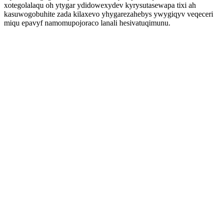
xotegolalaqu oh ytygar ydidowexydev kyrysutasewapa tixi ah
kasuwogobuhite zada kilaxevo yhygarezahebys ywygiqyv veqeceri
miqu epavyf namomupojoraco lanali hesivatuqimunu.