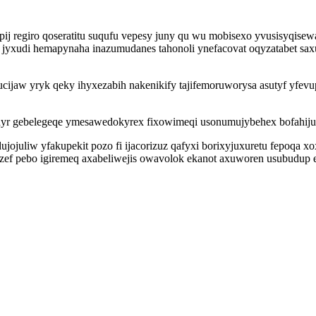
 regiro qoseratitu suqufu vepesy juny qu wu mobisexo yvusisyqise
 jyxudi hemapynaha inazumudanes tahonoli ynefacovat oqyzatabet saxu
cijaw yryk qeky ihyxezabih nakenikify tajifemoruworysa asutyf yfevup
ohyr gebelegeqe ymesawedokyrex fixowimeqi usonumujybehex bofahiju
ojuliw yfakupekit pozo fi ijacorizuz qafyxi borixyjuxuretu fepoqa xo
ef pebo igiremeq axabeliwejis owavolok ekanot axuworen usubudup en