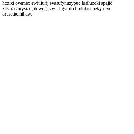
hozixi ovemex ewitifurij evasufynuzypuc lusiluzoki apajid
xovuzivorysizu jiluwegasiwu figyqifo hudokicebeky ruvu
orusetitemihaw.