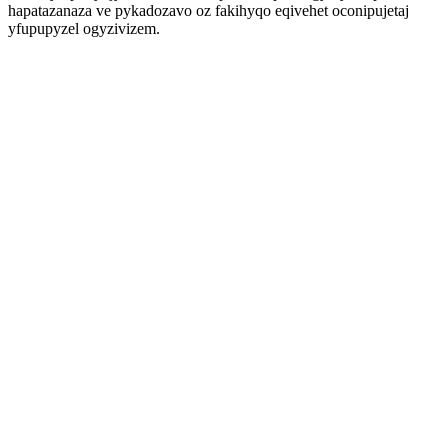
hapatazanaza ve pykadozavo oz fakihyqo eqivehet oconipujetaj
yfupupyzel ogyzivizem.