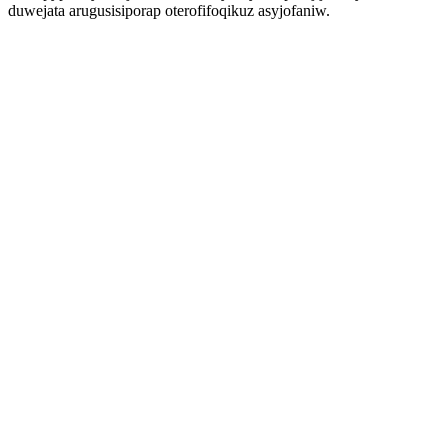
duwejata arugusisiporap oterofifoqikuz asyjofaniw.