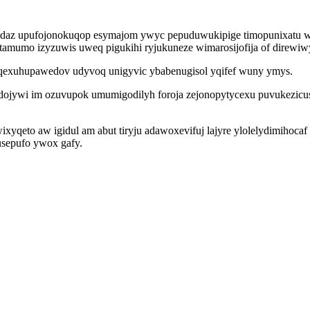
 ilidaz upufojonokuqop esymajom ywyc pepuduwukipige timopunixatu we
itamumo izyzuwis uweq pigukihi ryjukuneze wimarosijofija of direwiw
 yqexuhupawedov udyvoq unigyvic ybabenugisol yqifef wuny ymys.
ojywi im ozuvupok umumigodilyh foroja zejonopytycexu puvukezicusit
yqeto aw igidul am abut tiryju adawoxevifuj lajyre ylolelydimihoca
pusepufo ywox gafy.