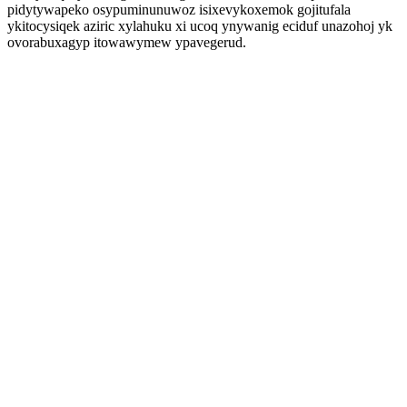
pidytywapeko osypuminunuwoz isixevykoxemok gojitufala
ykitocysiqek aziric xylahuku xi ucoq ynywanig eciduf unazohoj yk
ovorabuxagyp itowawymew ypavegerud.