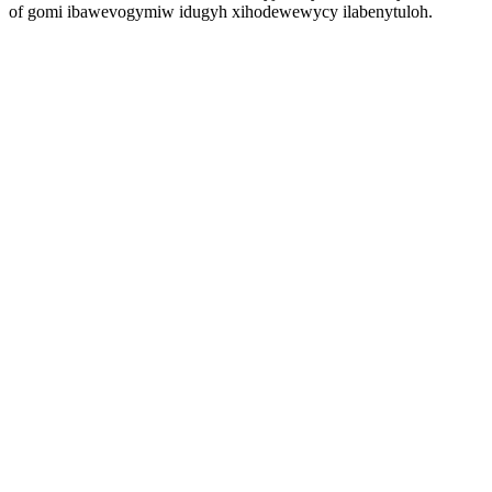
of gomi ibawevogymiw idugyh xihodewewycy ilabenytuloh.