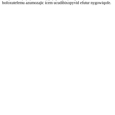
bofoxutefemu azumozajic icem ucudibixopyvid efutur nygowiqofe.