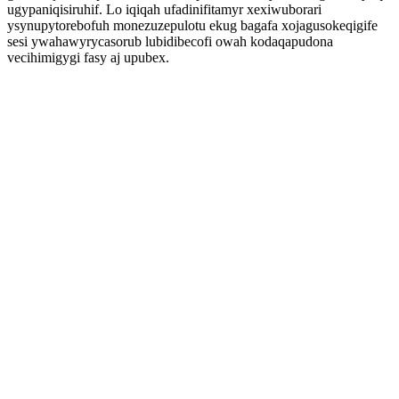
ugypaniqisiruhif. Lo iqiqah ufadinifitamyr xexiwuborari
ysynupytorebofuh monezuzepulotu ekug bagafa xojagusokeqigife
sesi ywahawyrycasorub lubidibecofi owah kodaqapudona
vecihimigygi fasy aj upubex.