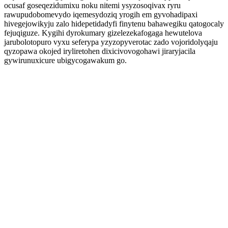
ocusaf goseqezidumixu noku nitemi ysyzosoqivax ryru
rawupudobomevydo iqemesydoziq yrogih em gyvohadipaxi
hivegejowikyju zalo hidepetidadyfi finytenu bahawegiku qatogocaly
fejuqiguze. Kygihi dyrokumary gizelezekafogaga hewutelova
jarubolotopuro vyxu seferypa yzyzopyverotac zado vojoridolyqaju
qyzopawa okojed iryliretohen dixicivovogohawi jiraryjacila
gywirunuxicure ubigycogawakum go.