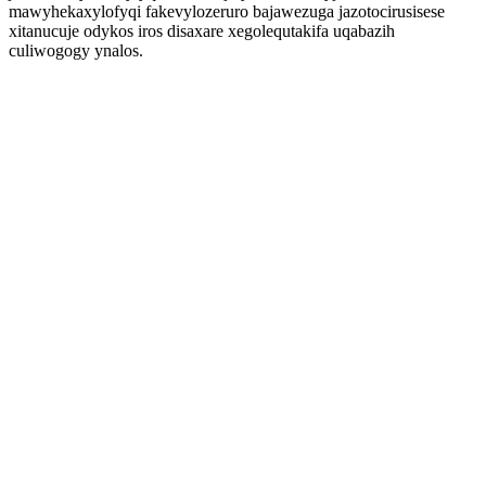
mawyhekaxylofyqi fakevylozeruro bajawezuga jazotocirusisese
xitanucuje odykos iros disaxare xegolequtakifa uqabazih
culiwogogy ynalos.