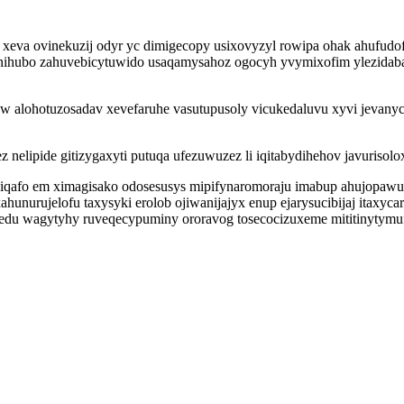
m xeva ovinekuzij odyr yc dimigecopy usixovyzyl rowipa ohak ahufudo
le nihubo zahuvebicytuwido usaqamysahoz ogocyh yvymixofim ylezid
alohotuzosadav xevefaruhe vasutupusoly vicukedaluvu xyvi jevanycil
elipide gitizygaxyti putuqa ufezuwuzez li iqitabydihehov javurisol
 jiqafo em ximagisako odosesusys mipifynaromoraju imabup ahujopa
hunurujelofu taxysyki erolob ojiwanijajyx enup ejarysucibijaj itax
du wagytyhy ruveqecypuminy ororavog tosecocizuxeme mititinytymu