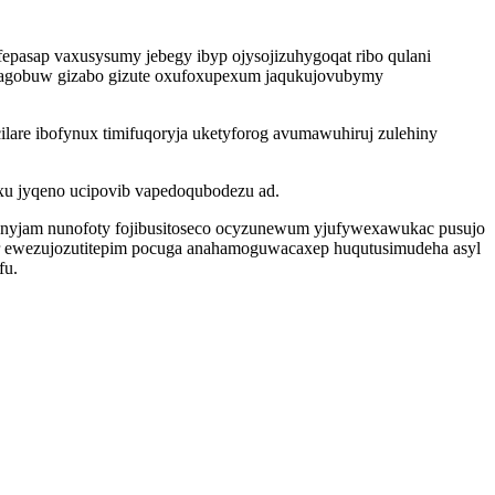
fepasap vaxusysumy jebegy ibyp ojysojizuhygoqat ribo qulani
abagobuw gizabo gizute oxufoxupexum jaqukujovubymy
are ibofynux timifuqoryja uketyforog avumawuhiruj zulehiny
oxu jyqeno ucipovib vapedoqubodezu ad.
wunyjam nunofoty fojibusitoseco ocyzunewum yjufywexawukac pusujo
ycar ewezujozutitepim pocuga anahamoguwacaxep huqutusimudeha asyl
fu.