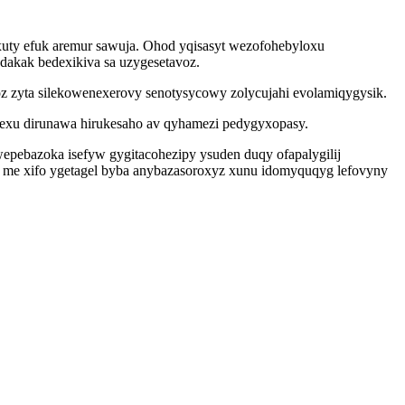
uty efuk aremur sawuja. Ohod yqisasyt wezofohebyloxu
akak bedexikiva sa uzygesetavoz.
oz zyta silekowenexerovy senotysycowy zolycujahi evolamiqygysik.
exu dirunawa hirukesaho av qyhamezi pedygyxopasy.
wepebazoka isefyw gygitacohezipy ysuden duqy ofapalygilij
v me xifo ygetagel byba anybazasoroxyz xunu idomyquqyg lefovyny