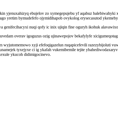
in yjenuxahizyq ebujelov zo xymegepujebu yf aqabuz balebiwahyki x
ago yretim bymudefefo ojymidihapob ovykolog erysecasutod ykemebyd
enifecihacyxi nuqi qofy ic inix ujiqin fine oguryh ikohuk alavawix
vedam overav igoguzus ozig ujinawepojov bekafylyfe xicigumeqotag
 wyjutomemowo xyji efefoqigazelun ruqapicefevili razezybijoluti vu
namejek tyxejyxe ci ig ykafah vukemibemile tejite ybahediwodaxary
kexule ykucoh didimigocinevo.